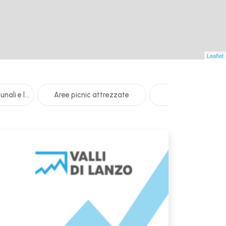
Leaflet
Amministrazioni comunali e locali
Aree picnic attrezzate
ATM