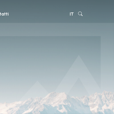
atti
IT