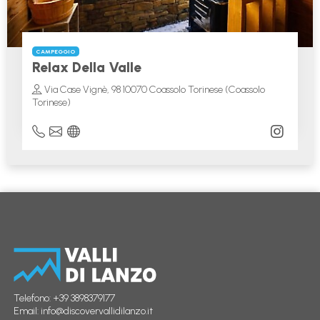
CAMPEGGIO
Relax Della Valle
Via Case Vignè, 98 10070 Coassolo Torinese (Coassolo
Torinese)
Telefono:
+39 3898379177
Email:
info@discovervallidilanzo.it