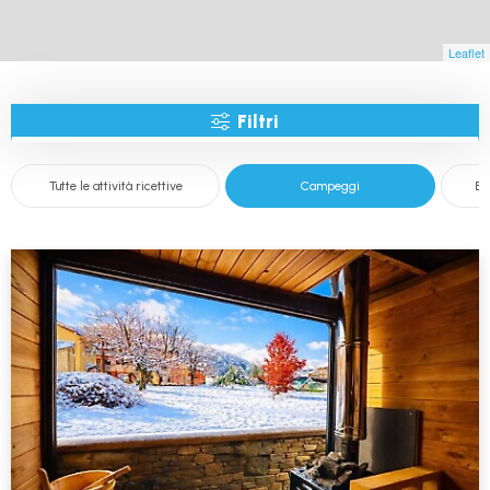
Leaflet
Filtri
Tutte le attività ricettive
Campeggi
Bi